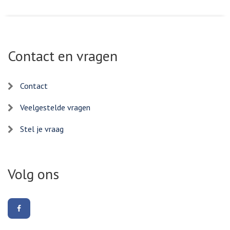
Contact en vragen
Contact
Veelgestelde vragen
Stel je vraag
Volg ons
Volg
ons
op
Facebook