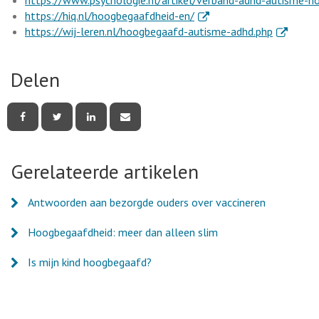
. Externe link
https://hiq.nl/hoogbegaafdheid-en/
. Externe 
https://wij-leren.nl/hoogbegaafd-autisme-adhd.php
Delen
Deel
Deel
Deel
Deel
deze
deze
deze
deze
pagina
pagina
pagina
pagina
via
via
via
via
Facebook
Twitter
LinkedIn
e-
Gerelateerde artikelen
mail
Antwoorden aan bezorgde ouders over vaccineren
Hoogbegaafdheid: meer dan alleen slim
Is mijn kind hoogbegaafd?