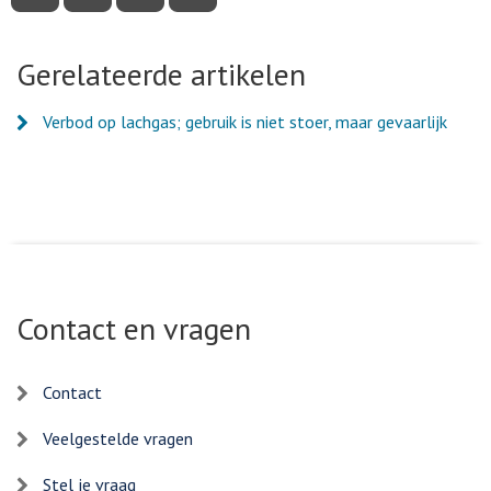
deze
deze
deze
deze
pagina
pagina
pagina
pagina
via
via
via
via
Facebook
Twitter
LinkedIn
e-
Gerelateerde artikelen
mail
Verbod op lachgas; gebruik is niet stoer, maar gevaarlijk
Contact en vragen
Contact
Veelgestelde vragen
Stel je vraag