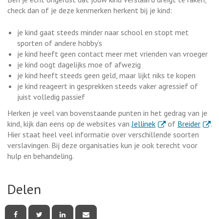
check dan of je deze kenmerken herkent bij je kind:
je kind gaat steeds minder naar school en stopt met
sporten of andere hobby’s
je kind heeft geen contact meer met vrienden van vroeger
je kind oogt dagelijks moe of afwezig
je kind heeft steeds geen geld, maar lijkt niks te kopen
je kind reageert in gesprekken steeds vaker agressief of
juist volledig passief
Herken je veel van bovenstaande punten in het gedrag van je
. Externe link
. Exte
kind, kijk dan eens op de websites van
Jellinek
of
Breider
.
Hier staat heel veel informatie over verschillende soorten
verslavingen. Bij deze organisaties kun je ook terecht voor
hulp en behandeling.
Delen
Deel
Deel
Deel
Deel