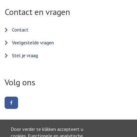
Contact en vragen
Contact
Veelgestelde vragen
Stel je vraag
Volg ons
Volg
ons
op
Facebook
Door verder te klikken accepteert u
Naar boven
cookies. Functionele en analytische