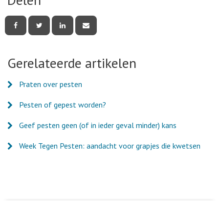
Deel
Deel
Deel
Deel
deze
deze
deze
deze
pagina
pagina
pagina
pagina
via
via
via
via
Facebook
Twitter
LinkedIn
e-
Gerelateerde artikelen
mail
Praten over pesten
Pesten of gepest worden?
Geef pesten geen (of in ieder geval minder) kans
Week Tegen Pesten: aandacht voor grapjes die kwetsen