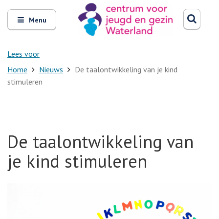
Zoeken
Open
Zoeke
Menu
en
sluit
het
Lees voor
Home
Nieuws
De taalontwikkeling van je kind
stimuleren
De taalontwikkeling van
je kind stimuleren