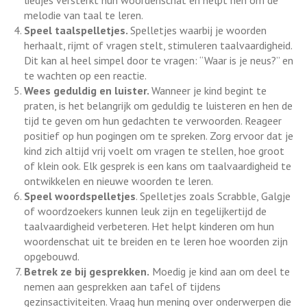
liedjes versterkt hun woordenschat en helpt hen om de
melodie van taal te leren.
Speel taalspelletjes.
Spelletjes waarbij je woorden
herhaalt, rijmt of vragen stelt, stimuleren taalvaardigheid.
Dit kan al heel simpel door te vragen: “Waar is je neus?” en
te wachten op een reactie.
Wees geduldig en luister.
Wanneer je kind begint te
praten, is het belangrijk om geduldig te luisteren en hen de
tijd te geven om hun gedachten te verwoorden. Reageer
positief op hun pogingen om te spreken. Zorg ervoor dat je
kind zich altijd vrij voelt om vragen te stellen, hoe groot
of klein ook. Elk gesprek is een kans om taalvaardigheid te
ontwikkelen en nieuwe woorden te leren.
Speel woordspelletjes
. Spelletjes zoals Scrabble, Galgje
of woordzoekers kunnen leuk zijn en tegelijkertijd de
taalvaardigheid verbeteren. Het helpt kinderen om hun
woordenschat uit te breiden en te leren hoe woorden zijn
opgebouwd.
Betrek ze bij gesprekken.
Moedig je kind aan om deel te
nemen aan gesprekken aan tafel of tijdens
gezinsactiviteiten. Vraag hun mening over onderwerpen die