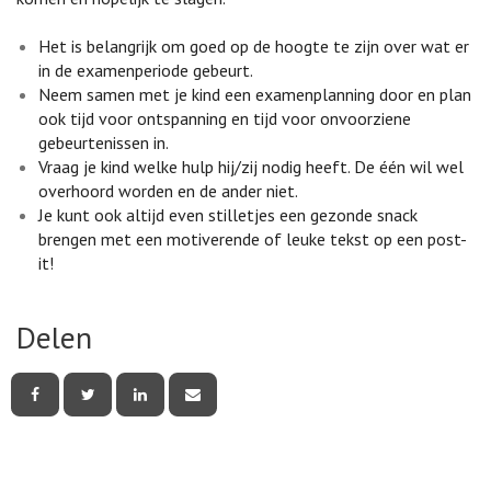
Het is belangrijk om goed op de hoogte te zijn over wat er
in de examenperiode gebeurt.
Neem samen met je kind een examenplanning door en plan
ook tijd voor ontspanning en tijd voor onvoorziene
gebeurtenissen in.
Vraag je kind welke hulp hij/zij nodig heeft. De één wil wel
overhoord worden en de ander niet.
Je kunt ook altijd even stilletjes een gezonde snack
brengen met een motiverende of leuke tekst op een post-
it!
Delen
Deel
Deel
Deel
Deel
deze
deze
deze
deze
pagina
pagina
pagina
pagina
via
via
via
via
Facebook
Twitter
LinkedIn
e-
mail