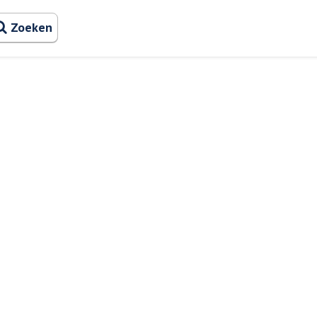
Zoeken naa
Zoeken