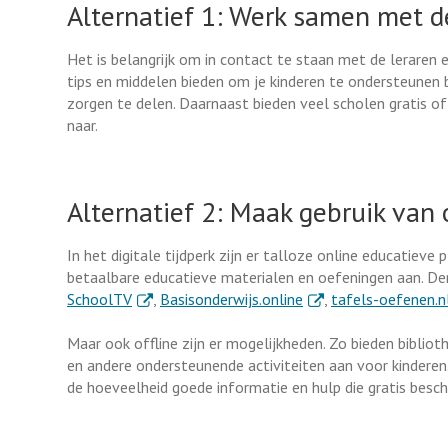
Alternatief 1: Werk samen met d
Het is belangrijk om in contact te staan met de leraren
tips en middelen bieden om je kinderen te ondersteunen b
zorgen te delen. Daarnaast bieden veel scholen gratis of
naar.
Alternatief 2: Maak gebruik va
In het digitale tijdperk zijn er talloze online educatiev
betaalbare educatieve materialen en oefeningen aan. D
. Externe link
. Externe link
SchoolTV
,
Basisonderwijs.online
,
tafels-oefenen.n
Maar ook offline zijn er mogelijkheden. Zo bieden bibli
en andere ondersteunende activiteiten aan voor kinderen.
de hoeveelheid goede informatie en hulp die gratis beschi