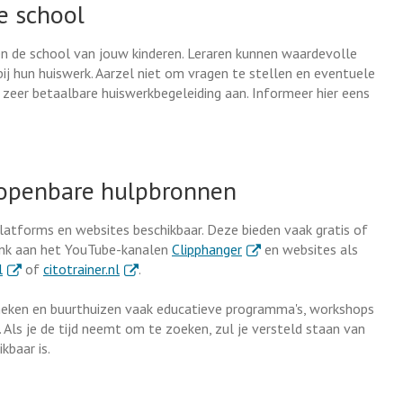
e school
 en de school van jouw kinderen. Leraren kunnen waardevolle
ij hun huiswerk. Aarzel niet om vragen te stellen en eventuele
 zeer betaalbare huiswerkbegeleiding aan. Informeer hier eens
n openbare hulpbronnen
e platforms en websites beschikbaar. Deze bieden vaak gratis of
. Externe link
enk aan het YouTube-kanalen
Clipphanger
en websites als
. Externe link
. Externe link
l
of
citotrainer.nl
.
otheken en buurthuizen vaak educatieve programma's, workshops
 Als je de tijd neemt om te zoeken, zul je versteld staan van
kbaar is.