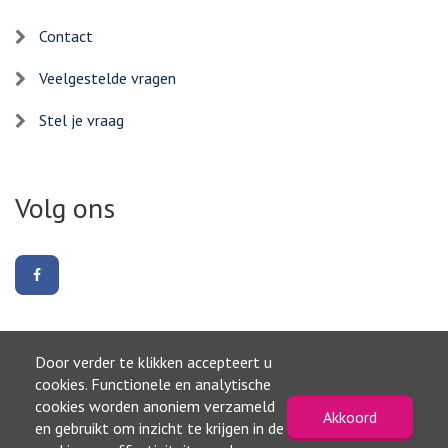
Contact
Veelgestelde vragen
Stel je vraag
Volg ons
Volg
ons
op
Facebook
Door verder te klikken accepteert u
Naar boven
cookies. Functionele en analytische
cookies worden anoniem verzameld
Akkoord
©2026, Gemeente Waterland
en gebruikt om inzicht te krijgen in de
Privacyverklaring