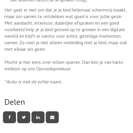
Het gaat er niet om dat je je kind helemaal schermvrij maakt,
maar om samen te ontdekken wat goed is voor jullie gezin.
Met aandacht, interesse, duidelijke afspraken en een goed
voorbeeld help je je kind gezond op te groeien in een digitale
wereld én blijft er ruimte voor echte, gezellige momenten
samen. Zo voel je niet alleen verbinding met je kind, maar ook
met elkaar als gezin.
Mocht je hier eens over willen sparren. Dan ben je van harte
welkom op ons Opvoedspreekuur.
*Anita is niet de echte naam.
Delen
Deel
Deel
Deel
Deel
deze
deze
deze
deze
pagina
pagina
pagina
pagina
via
via
via
via