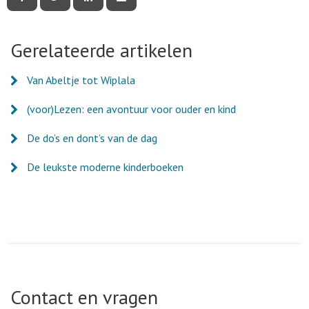
deze
deze
deze
deze
pagina
pagina
pagina
pagina
via
via
via
via
Facebook
Twitter
LinkedIn
e-
Gerelateerde artikelen
mail
Van Abeltje tot Wiplala
(voor)Lezen: een avontuur voor ouder en kind
De do’s en dont’s van de dag
De leukste moderne kinderboeken
Contact en vragen