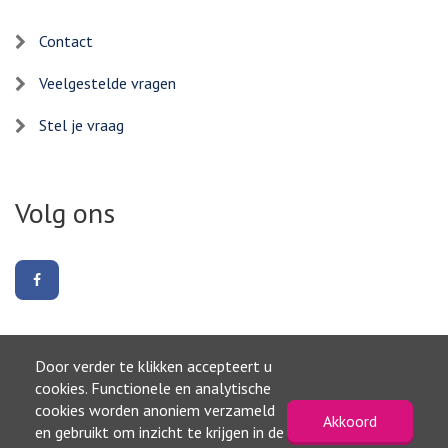
Contact
Veelgestelde vragen
Stel je vraag
Volg ons
Volg
ons
op
Facebook
Door verder te klikken accepteert u
Naar boven
cookies. Functionele en analytische
cookies worden anoniem verzameld
Akkoord
©2026, Gemeente Waterland
en gebruikt om inzicht te krijgen in de