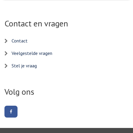
Contact en vragen
Contact
Veelgestelde vragen
Stel je vraag
Volg ons
Volg
ons
op
Facebook