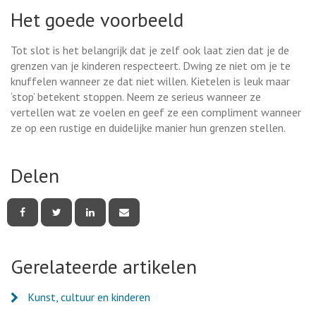
Het goede voorbeeld
Tot slot is het belangrijk dat je zelf ook laat zien dat je de
grenzen van je kinderen respecteert. Dwing ze niet om je te
knuffelen wanneer ze dat niet willen. Kietelen is leuk maar
‘stop’ betekent stoppen. Neem ze serieus wanneer ze
vertellen wat ze voelen en geef ze een compliment wanneer
ze op een rustige en duidelijke manier hun grenzen stellen.
Delen
Deel
Deel
Deel
Deel
deze
deze
deze
deze
pagina
pagina
pagina
pagina
via
via
via
via
Facebook
Twitter
LinkedIn
e-
Gerelateerde artikelen
mail
Kunst, cultuur en kinderen