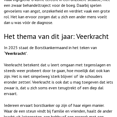
een zwaar behandeltraject voor de boeg. Daarbij spelen
gevoelens van angst, onzekerheid en verdriet vaak een grote
rol. Het kan ervoor zorgen dat u zich een ander mens voelt
dan u was vóór de diagnose.
Het thema van dit jaar: Veerkracht
In 2025 staat de Borstkankermaand in het teken van
‘Veerkracht’
.
Veerkracht betekent dat u leert omgaan met tegenslagen en
steeds weer probeert door te gaan, hoe moeilijk dat ook kan
zijn. Het is niet simpelweg ‘sterk blijven’ of ‘de schouders
eronder zetten’. Veerkracht is ook dat u mag toegeven dat iets
zwaar is, dat u zich soms even terugtrekt of een diep dal
ervaart.
Iedereen ervaart borstkanker op zijn of haar eigen manier.
Waar de een steun vindt bij familie en vrienden, haalt de ander
kracht uit lotgenoten, een hobby of een gesprek met een