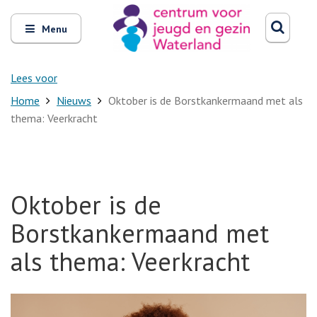
Zoeken
Open
Zoeke
Menu
en
sluit
het
Lees voor
Home
Nieuws
Oktober is de Borstkankermaand met als
thema: Veerkracht
Oktober is de
Borstkankermaand met
als thema: Veerkracht