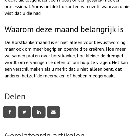
professional. Soms ontdekt u kanten van uzelf waarvan u niet
wist dat u die had.
Waarom deze maand belangrijk is
De Borstkankermaand is er niet alleen voor bewustwording,
maar ook om meer begrip en openheid te creëren. Hoe meer
we samen praten over borstkanker, hoe kleiner de drempel
wordt om ervaringen te delen of om hulp te vragen. Het kan
een verschil maken als u merkt dat u niet alleen bent, dat
anderen hetzelfde meemaken of hebben meegemaakt.
Delen
Deel
Deel
Deel
Deel
deze
deze
deze
deze
pagina
pagina
pagina
pagina
via
via
via
via
Facebook
Twitter
LinkedIn
e-
Gerelateerde artikelen
mail