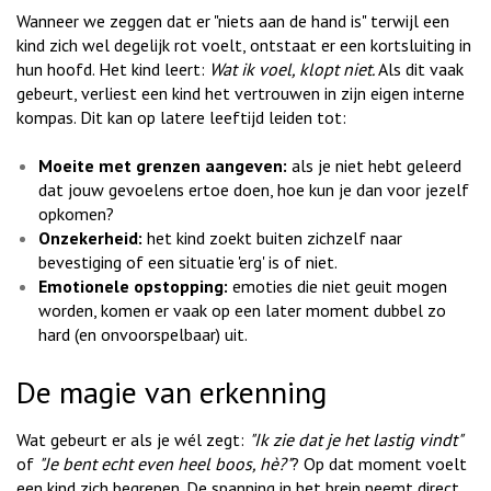
Wanneer we zeggen dat er "niets aan de hand is" terwijl een
kind zich wel degelijk rot voelt, ontstaat er een kortsluiting in
hun hoofd. Het kind leert:
Wat ik voel, klopt niet.
Als dit vaak
gebeurt, verliest een kind het vertrouwen in zijn eigen interne
kompas. Dit kan op latere leeftijd leiden tot:
Moeite met grenzen aangeven:
als je niet hebt geleerd
dat jouw gevoelens ertoe doen, hoe kun je dan voor jezelf
opkomen?
Onzekerheid:
het kind zoekt buiten zichzelf naar
bevestiging of een situatie 'erg' is of niet.
Emotionele opstopping:
emoties die niet geuit mogen
worden, komen er vaak op een later moment dubbel zo
hard (en onvoorspelbaar) uit.
De magie van erkenning
Wat gebeurt er als je wél zegt:
"Ik zie dat je het lastig vindt"
of
"Je bent echt even heel boos, hè?"
? Op dat moment voelt
een kind zich begrepen. De spanning in het brein neemt direct