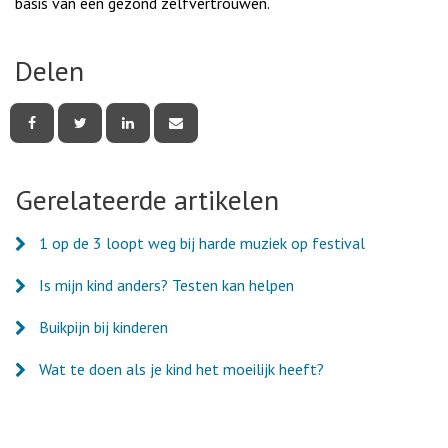
basis van een gezond zelfvertrouwen.
Delen
Deel
Deel
Deel
Deel
deze
deze
deze
deze
pagina
pagina
pagina
pagina
via
via
via
via
Facebook
Twitter
LinkedIn
e-
Gerelateerde artikelen
mail
1 op de 3 loopt weg bij harde muziek op festival
Is mijn kind anders? Testen kan helpen
Buikpijn bij kinderen
Wat te doen als je kind het moeilijk heeft?