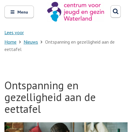
Zoeken
Open
Zoeke
Menu
en
sluit
het
Lees voor
Home
Nieuws
Ontspanning en gezelligheid aan de
eettafel
Ontspanning en
gezelligheid aan de
eettafel