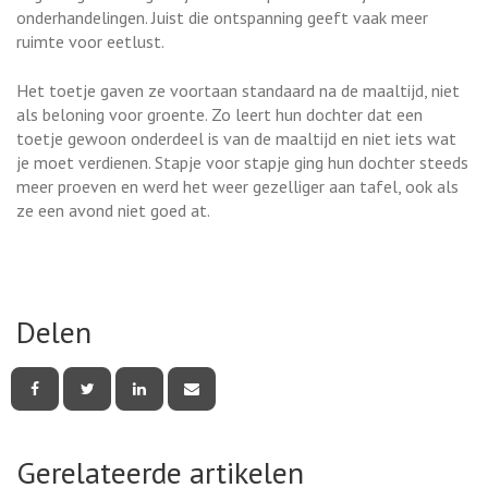
onderhandelingen. Juist die ontspanning geeft vaak meer
ruimte voor eetlust.
Het toetje gaven ze voortaan standaard na de maaltijd, niet
als beloning voor groente. Zo leert hun dochter dat een
toetje gewoon onderdeel is van de maaltijd en niet iets wat
je moet verdienen. Stapje voor stapje ging hun dochter steeds
meer proeven en werd het weer gezelliger aan tafel, ook als
ze een avond niet goed at.
Delen
Deel
Deel
Deel
Deel
deze
deze
deze
deze
pagina
pagina
pagina
pagina
via
via
via
via
Facebook
Twitter
LinkedIn
e-
Gerelateerde artikelen
mail