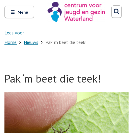
Zoeken
Open
Zoeke
Menu
en
sluit
het
Lees voor
Home
Nieuws
Pak ‘m beet die teek!
Pak ‘m beet die teek!