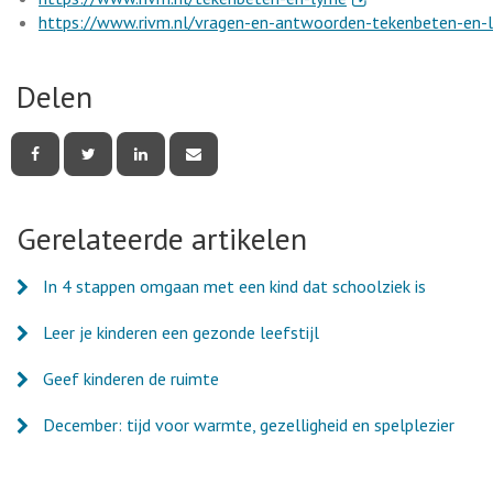
https://www.rivm.nl/vragen-en-antwoorden-tekenbeten-en-
Delen
Deel
Deel
Deel
Deel
deze
deze
deze
deze
pagina
pagina
pagina
pagina
via
via
via
via
Facebook
Twitter
LinkedIn
e-
Gerelateerde artikelen
mail
In 4 stappen omgaan met een kind dat schoolziek is
Leer je kinderen een gezonde leefstijl
Geef kinderen de ruimte
December: tijd voor warmte, gezelligheid en spelplezier