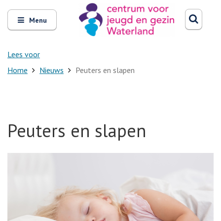
Zoeken
Open
Zoeke
Menu
en
sluit
het
Lees voor
Home
Nieuws
Peuters en slapen
Peuters en slapen