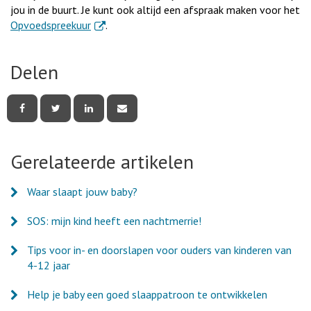
jou in de buurt. Je kunt ook altijd een afspraak maken voor het
. Externe link
Opvoedspreekuur
.
Delen
Deel
Deel
Deel
Deel
deze
deze
deze
deze
pagina
pagina
pagina
pagina
via
via
via
via
Facebook
Twitter
LinkedIn
e-
Gerelateerde artikelen
mail
Waar slaapt jouw baby?
SOS: mijn kind heeft een nachtmerrie!
Tips voor in- en doorslapen voor ouders van kinderen van
4-12 jaar
Help je baby een goed slaappatroon te ontwikkelen