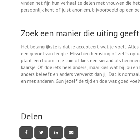
vinden het fijn hun verhaal te delen met vrouwen die h
persoonlijk kent of juist anoniem, bijvoorbeeld op een 
Zoek een manier die uiting geeft
Het belangrijkste is dat je accepteert wat je voelt. Alles
een gevoel van leegte. Misschien berusting of zelfs opluc
plant een boom in je tuin óf kies een sieraad als herinneri
kaarsje. Of doe iets heel anders, maar kies wat bij jou en b
anders beleeft en anders verwerkt dan jij. Dat is normaal
en met anderen. Gun jezelf de tijd en doe wat goed voelt
Delen
Deel
Deel
Deel
Deel
deze
deze
deze
deze