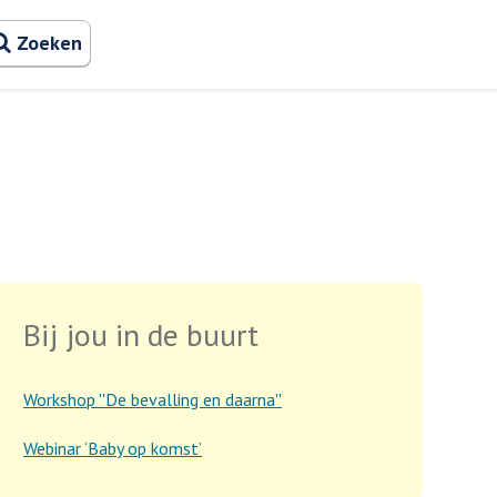
Zoeken naa
Zoeken
Bij jou in de buurt
Workshop ''De bevalling en daarna''
Webinar ‘Baby op komst’