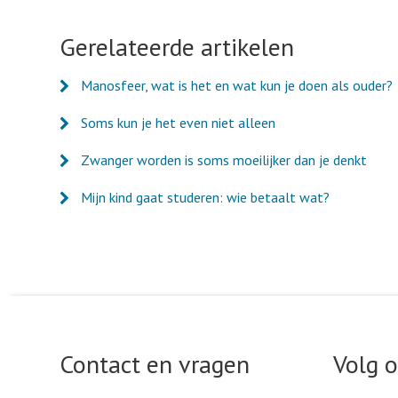
pagina
pagina
pagina
pagina
via
via
via
via
Facebook
Twitter
LinkedIn
e-
Gerelateerde artikelen
mail
Manosfeer, wat is het en wat kun je doen als ouder?
Soms kun je het even niet alleen
Zwanger worden is soms moeilijker dan je denkt
Mijn kind gaat studeren: wie betaalt wat?
Contact en vragen
Volg 