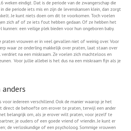
6 weken eindigt. Dat is de periode van de zwangerschap die
 in die periode iets mis en zijn de levenskansen klein, dan zorgt
ikkelt. Je kunt niets doen om dit te voorkomen. Toch voelen
en zich af of ze iets fout hebben gedaan. Of ze hebben het
 kunnen: een veilige plek bieden voor hun ongeboren baby.
praten vrouwen er in veel gevallen niet of weinig over. Voor
p waar ze onderling makkelijk over praten, laat staan over
verdriet na een miskraam. Ze voelen zich machteloos en
en. Voor jullie allebei is het dus na een miskraam fijn als je
 anders
s voor iedereen verschillend. Ook de manier waarop je het
t direct de behoefte om erover te praten, terwijl een ander
et belangrijk om, als je erover wilt praten, voor jezelf te
artner, je ouders of een goede vriend of vriendin. Je kunt er
aten; de verloskundige of een psycholoog. Sommige vrouwen