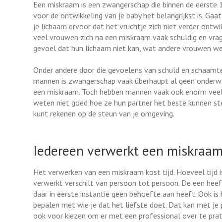
Een miskraam is een zwangerschap die binnen de eerste 1
voor de ontwikkeling van je baby het belangrijkst is. Gaat
je lichaam ervoor dat het vruchtje zich niet verder ontw
veel vrouwen zich na een miskraam vaak schuldig en vrag
gevoel dat hun lichaam niet kan, wat andere vrouwen wel
Onder andere door die gevoelens van schuld en schaamte 
mannen is zwangerschap vaak überhaupt al geen onderwer
een miskraam. Toch hebben mannen vaak ook enorm veel 
weten niet goed hoe ze hun partner het beste kunnen steun
kunt rekenen op de steun van je omgeving.
Iedereen verwerkt een miskraam
Het verwerken van een miskraam kost tijd. Hoeveel tijd i
verwerkt verschilt van persoon tot persoon. De een heef
daar in eerste instantie geen behoefte aan heeft. Ook is h
bepalen met wie je dat het liefste doet. Dat kan met je p
ook voor kiezen om er met een professional over te pr