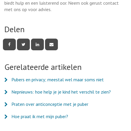
biedt hulp en een luisterend oor. Neem ook gerust contact
met ons op voor advies.
Delen
Deel
Deel
Deel
Deel
deze
deze
deze
deze
pagina
pagina
pagina
pagina
via
via
via
via
Facebook
Twitter
LinkedIn
e-
Gerelateerde artikelen
mail
Pubers en privacy; meestal wel maar soms niet
Nepnieuws: hoe help je je kind het verschil te zien?
Praten over anticonceptie met je puber
Hoe praat ik met mijn puber?