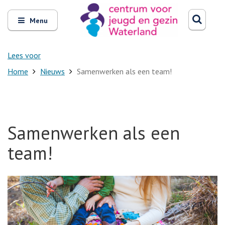
Zoeken
Open
Zoeke
Menu
en
sluit
het
Lees voor
Home
Nieuws
Samenwerken als een team!
Samenwerken als een
team!