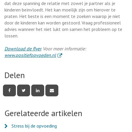
dat deze spanning de relatie met zowel je partner als je
kinderen beïnvloedt. Het kan moeilijk zijn om hierover te
praten. Het beste is een moment te zoeken waarop je niet
door de kinderen kan worden gestoord. Vraag professioneel
advies wanneer het niet lukt om samen het probleem op te
lossen.
Download de flyer
. Voor meer informatie:
. Externe link
www.positiefopvoeden.nl
Delen
Deel
Deel
Deel
Deel
deze
deze
deze
deze
pagina
pagina
pagina
pagina
via
via
via
via
Facebook
Twitter
LinkedIn
e-
Gerelateerde artikelen
mail
Stress bij de opvoeding