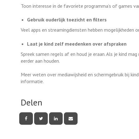
Toon interesse in de favoriete programma’s of games van 
Gebruik ouderlijk toezicht en filters
Veel apps en streamingdiensten hebben mogelijkheden om c
Laat je kind zelf meedenken over afspraken
Spreek samen regels af en houd je eraan. Als je kind mag
eerder aan houden.
Meer weten over mediawijsheid en schermgebruik bij kind
informatie.
Delen
Deel
Deel
Deel
Deel
deze
deze
deze
deze
pagina
pagina
pagina
pagina
via
via
via
via
Facebook
Twitter
LinkedIn
e-