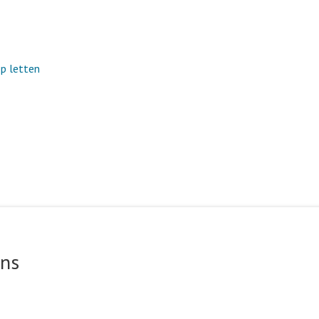
op letten
ons