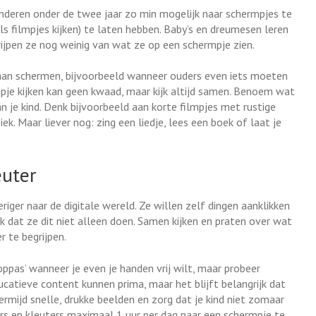
deren onder de twee jaar zo min mogelijk naar schermpjes te
als filmpjes kijken) te laten hebben. Baby’s en dreumesen leren
grijpen ze nog weinig van wat ze op een schermpje zien.
aan schermen, bijvoorbeeld wanneer ouders even iets moeten
pje kijken kan geen kwaad, maar kijk altijd samen. Benoem wat
n je kind. Denk bijvoorbeeld aan korte filmpjes met rustige
ek. Maar liever nog: zing een liedje, lees een boek of laat je
euter
iger naar de digitale wereld. Ze willen zelf dingen aanklikken
jk dat ze dit niet alleen doen. Samen kijken en praten over wat
 te begrijpen.
‘oppas’ wanneer je even je handen vrij wilt, maar probeer
atieve content kunnen prima, maar het blijft belangrijk dat
Vermijd snelle, drukke beelden en zorg dat je kind niet zomaar
ers en kleuters maximaal 1 uur per dag naar een schermpje te