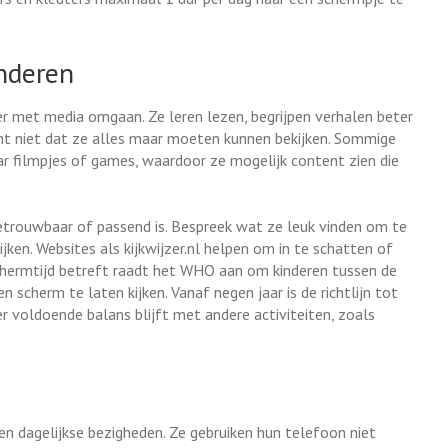
inderen
er met media omgaan. Ze leren lezen, begrijpen verhalen beter
nt niet dat ze alles maar moeten kunnen bekijken. Sommige
ar filmpjes of games, waardoor ze mogelijk content zien die
betrouwbaar of passend is. Bespreek wat ze leuk vinden om te
ken. Websites als kijkwijzer.nl helpen om in te schatten of
 schermtijd betreft raadt het WHO aan om kinderen tussen de
 scherm te laten kijken. Vanaf negen jaar is de richtlijn tot
 er voldoende balans blijft met andere activiteiten, zoals
ken dagelijkse bezigheden. Ze gebruiken hun telefoon niet