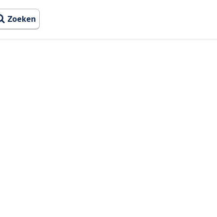
Zoeken naa
Zoeken