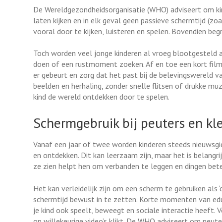
De Wereldgezondheidsorganisatie (WHO) adviseert om kin
laten kijken en in elk geval geen passieve schermtijd (zo
vooral door te kijken, luisteren en spelen. Bovendien be
Toch worden veel jonge kinderen al vroeg blootgesteld 
doen of een rustmoment zoeken. Af en toe een kort film
er gebeurt en zorg dat het past bij de belevingswereld va
beelden en herhaling, zonder snelle flitsen of drukke muzi
kind de wereld ontdekken door te spelen.
Schermgebruik bij peuters en kl
Vanaf een jaar of twee worden kinderen steeds nieuwsgier
en ontdekken. Dit kan leerzaam zijn, maar het is belangri
ze zien helpt hen om verbanden te leggen en dingen beter
Het kan verleidelijk zijn om een scherm te gebruiken als 
schermtijd bewust in te zetten. Korte momenten van educ
je kind ook speelt, beweegt en sociale interactie heeft. 
op willekeurige video’s klikt. De WHO adviseert om peut