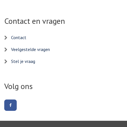
Contact en vragen
Contact
Veelgestelde vragen
Stel je vraag
Volg ons
Volg
ons
op
Facebook