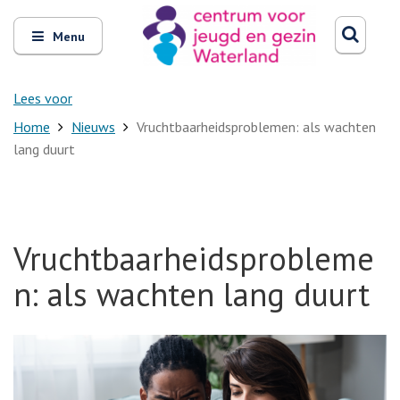
Zoeken
Open
Zoeke
Menu
en
sluit
het
Lees voor
Home
Nieuws
Vruchtbaarheidsproblemen: als wachten
lang duurt
Vruchtbaarheidsprobleme
n: als wachten lang duurt