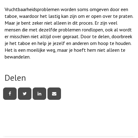
Vruchtbaarheidsproblemen worden soms omgeven door een
taboe, waardoor het lastig kan zijn om er open over te praten.
Maar je bent zeker niet alleen in dit proces. Er zijn veel
mensen die met dezelfde problemen rondlopen, ook al wordt
er misschien niet altijd over gepraat. Door te delen, doorbreek
je het taboe en help je jezelf en anderen om hoop te houden.
Het is een moeilijke weg, maar je hoeft hem niet alleen te
bewandelen.
Delen
Deel
Deel
Deel
Deel
deze
deze
deze
deze
pagina
pagina
pagina
pagina
via
via
via
via
Facebook
Twitter
LinkedIn
e-
mail