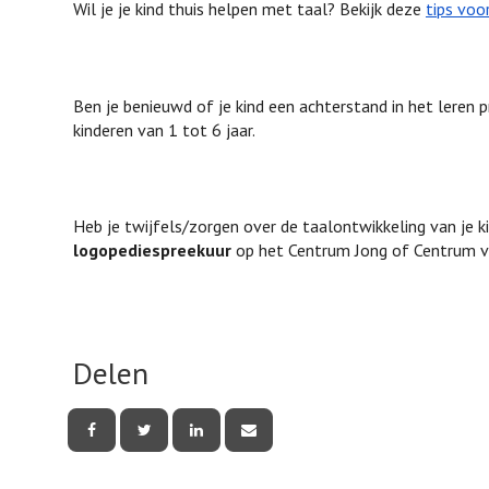
Wil je je kind thuis helpen met taal? Bekijk deze
tips voo
Ben je benieuwd of je kind een achterstand in het leren 
kinderen van 1 tot 6 jaar.
Heb je twijfels/zorgen over de taalontwikkeling van je 
logopediespreekuur
op het Centrum Jong of Centrum voo
Delen
Deel
Deel
Deel
Deel
deze
deze
deze
deze
pagina
pagina
pagina
pagina
via
via
via
via