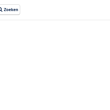
Zoeken naa
Zoeken