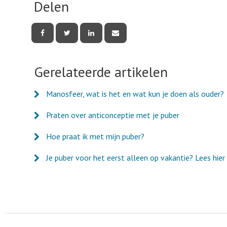
Delen
Deel
Deel
Deel
Deel
deze
deze
deze
deze
pagina
pagina
pagina
pagina
via
via
via
via
Facebook
Twitter
LinkedIn
e-
Gerelateerde artikelen
mail
Manosfeer, wat is het en wat kun je doen als ouder?
Praten over anticonceptie met je puber
Hoe praat ik met mijn puber?
Je puber voor het eerst alleen op vakantie? Lees hier 