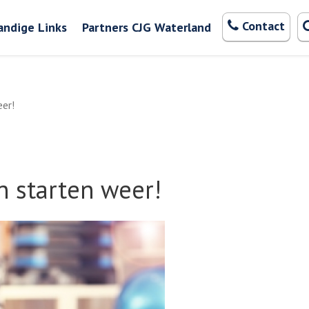
Zoeken
Contact
andige Links
Partners CJG Waterland
er!
 starten weer!