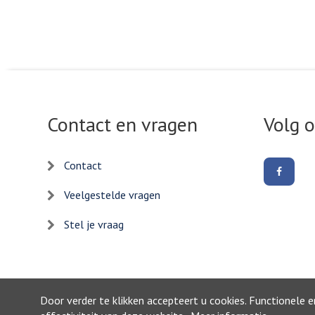
Contact en vragen
Volg 
Contact
Volg
ons
op
Veelgestelde vragen
Facebo
Stel je vraag
Door verder te klikken accepteert u cookies. Functionele 