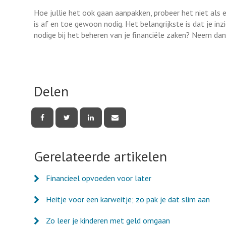
Hoe jullie het ook gaan aanpakken, probeer het niet als
is af en toe gewoon nodig. Het belangrijkste is dat je inzi
nodige bij het beheren van je financiële zaken? Neem da
Delen
Deel
Deel
Deel
Deel
deze
deze
deze
deze
pagina
pagina
pagina
pagina
via
via
via
via
Facebook
Twitter
LinkedIn
e-
Gerelateerde artikelen
mail
Financieel opvoeden voor later
Heitje voor een karweitje; zo pak je dat slim aan
Zo leer je kinderen met geld omgaan