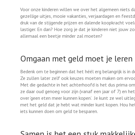
Voor onze kinderen willen we over het algemeen niets da
gezellige uitjes, mooie vakanties, verjaardagen en fees
druk van de stijgende prijzen en dalende koopkracht vo
lastiger. En dan? Hoe zorg je dat je kinderen niet jouw
allemaal een beetje minder zal moeten?
Omgaan met geld moet je leren
Bedenk om te beginnen dat het héél erg belangrijk is in
Ze zullen later zelf ook keuzes moeten maken om ervoo
Met die gedachte in het achterhoofd is het dus prima om 
ze daar oud genoeg voor zijn (vanaf een jaar of 7) en he
over ‘geen eten meer kunnen kopen’. Je kunt ze wel uitl
met het geld dat je hebt wat minder kunt kopen. Hou het
iets kunnen doen om geld te besparen.
Samen is het een stuk makkelijk