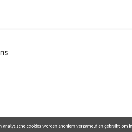
ons
ok
©2026, Gemeente Waterland
Privacyverklaring
en analytische cookies worden anoniem verzameld en gebruikt om inz
Toegankelijkheidsverklaring