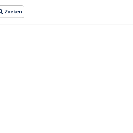
Zoeken naa
Zoeken