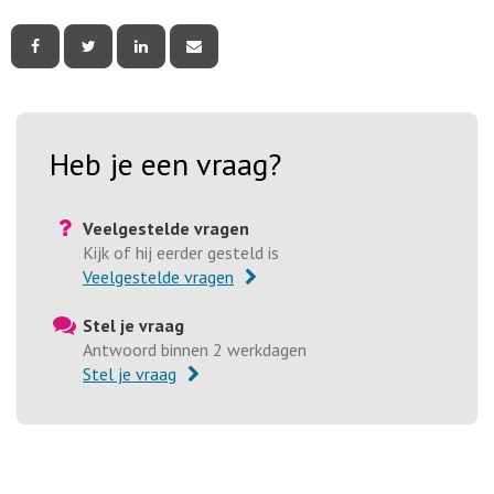
Deel
Deel
Deel
Deel
deze
deze
deze
deze
pagina
pagina
pagina
pagina
via
via
via
via
Facebook
Twitter
LinkedIn
e-
mail
Heb je een vraag?
Veelgestelde vragen
Kijk of hij eerder gesteld is
Veelgestelde vragen
Stel je vraag
Antwoord binnen 2 werkdagen
Stel je vraag