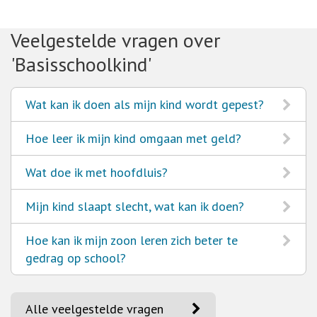
Veelgestelde vragen over
'Basisschoolkind'
Ga
Wat kan ik doen als mijn kind wordt gepest?
naar
Ga
Hoe leer ik mijn kind omgaan met geld?
naar
Ga
Wat doe ik met hoofdluis?
naar
Ga
Mijn kind slaapt slecht, wat kan ik doen?
naar
Ga
Hoe kan ik mijn zoon leren zich beter te
naar
gedrag op school?
Alle veelgestelde vragen