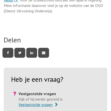
Nibud
. Voor de studieschuld bestaat een aparte regeling.
Meer informatie daarover vind je op de website van de DUO
(Dienst Uitvoering Onderwijs).
. Externe link
Delen
Deel
Deel
Deel
Deel
deze
deze
deze
deze
pagina
pagina
pagina
pagina
via
via
via
via
Facebook
Twitter
LinkedIn
e-
mail
Heb je een vraag?
Veelgestelde vragen
Kijk of hij eerder gesteld is
Veelgestelde vragen