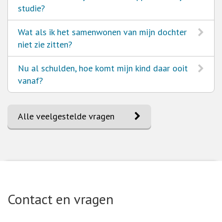
naar
studie?
Ga
Wat als ik het samenwonen van mijn dochter
naar
niet zie zitten?
Ga
Nu al schulden, hoe komt mijn kind daar ooit
naar
vanaf?
Alle veelgestelde vragen
Contact en vragen