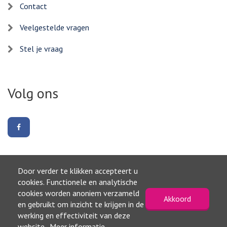
Contact
Veelgestelde vragen
Stel je vraag
Volg ons
Volg
ons
op
Facebook
Door verder te klikken accepteert u
Naar boven
cookies. Functionele en analytische
cookies worden anoniem verzameld
Akkoord
©2026, Gemeente Waterland
en gebruikt om inzicht te krijgen in de
Privacyverklaring
werking en effectiviteit van deze
Toegankelijkheidsverklaring
website.
Meer informatie
.