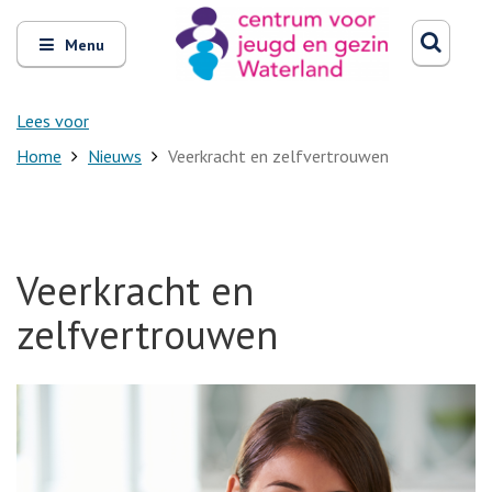
Zoeken
Open
Zoeke
Menu
en
sluit
het
Lees voor
Home
Nieuws
Veerkracht en zelfvertrouwen
Veerkracht en
zelfvertrouwen