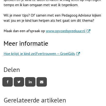
tempo en ik kan omgaan met wat ik tegenkom.
Wil je meer tips? Of samen met een Pedagoog Adviseur kijken
wat jou en je kind kan helpen als het gaat om dit thema?
. Externe link
Maak dan een afspraak op
www.opvoedspreekuur.nl
Meer informatie
. Externe link
Hoe krijgt je kind zelfvertrouwen – GroeiGids
Delen
Deel
Deel
Deel
Deel
deze
deze
deze
deze
pagina
pagina
pagina
pagina
via
via
via
via
Facebook
Twitter
LinkedIn
e-
Gerelateerde artikelen
mail