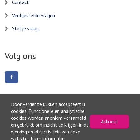
Contact
Veelgestelde vragen
Stel je vraag
Volg ons
Volg
ons
op
Facebook
Door verder te klikken accepteert u
Naar boven
cookies. Functionele en analytische
cookies worden anoniem verzameld
Akkoord
©2026, Gemeente Waterland
en gebruikt om inzicht te krijgen in de
Privacyverklaring
werking en effectiviteit van deze
Toegankelijkheidsverklaring
website.
Meer informatie
.